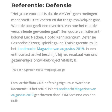
Referentie: Defensie
1
“Het grote voordeel is dat de AMV’er
geen metingen
meer hoeft uit te voeren en dat triage makkelijker gaat.
Want de app geeft een overzicht van hoe het met de
verschillende gewonden gaat”. Een quote van luitenant-
kolonel Eric Nacken, Hoofd Kenniscentrum Defensie
Gezondheidszorg Opleidings- en Trainingscentrum, in
het
Landmacht Magazine van augustus 2019
. In een
enthousiast artikel beschrijft hij het resultaat van ons
gezamenlijke ontwikkelproject VitalsIQ
®.
1
AMV-er = Algemeen Militair Verpleegkundige
Foto:
archieffoto GNK-oefening Vigourous Warrior in
Roemenië uit het artikel in
het
Landmacht Magazine van
augustus 2019
geschreven door RITM Saminna van den
Bulk.